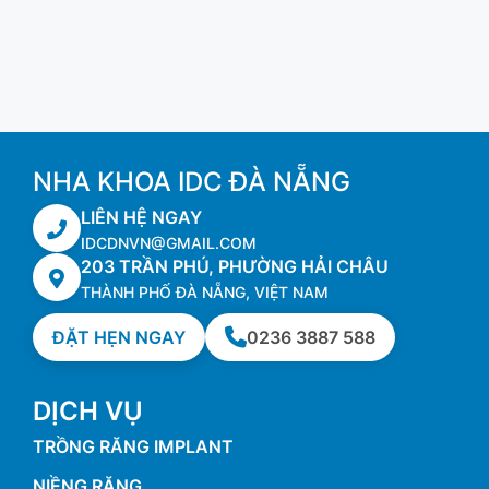
NHA KHOA IDC ĐÀ NẴNG
LIÊN HỆ NGAY
IDCDNVN@GMAIL.COM
203 TRẦN PHÚ, PHƯỜNG HẢI CHÂU
THÀNH PHỐ ĐÀ NẴNG, VIỆT NAM
ĐẶT HẸN NGAY
0236 3887 588
DỊCH VỤ
TRỒNG RĂNG IMPLANT
NIỀNG RĂNG