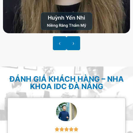
Huỳnh Yến Nhi
Niềng Răng Thẩm Mỹ
‹
›
ĐÁNH GIÁ KHÁCH HÀNG – NHA
KHOA IDC ĐÀ NẴNG