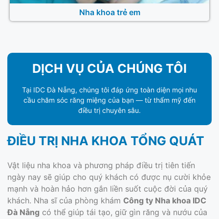
Nha khoa trẻ em
DỊCH VỤ CỦA CHÚNG TÔI
Tại IDC Đà Nẵng, chúng tôi đáp ứng toàn diện mọi nhu
cầu chăm sóc răng miệng của bạn — từ thẩm mỹ đến
điều trị chuyên sâu.
ĐIỀU TRỊ NHA KHOA TỔNG QUÁT
Vật liệu nha khoa và phương pháp điều trị tiên tiến
ngày nay sẽ giúp cho quý khách có được nụ cười khỏe
mạnh và hoàn hảo hơn gắn liền suốt cuộc đời của quý
khách. Nha sĩ của phòng khám
Công ty Nha khoa IDC
Đà Nẵng
có thể giúp tái tạo, giữ gìn răng và nướu của