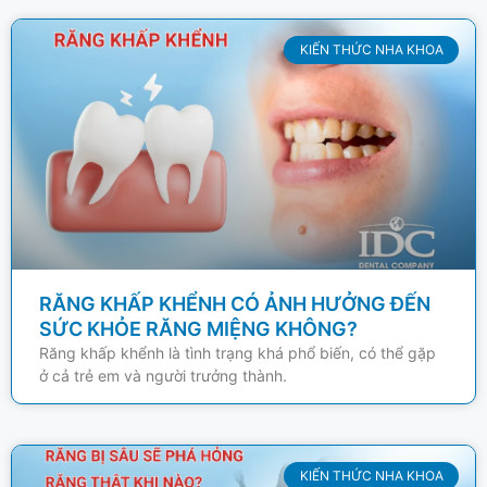
KIẾN THỨC NHA KHOA
RĂNG KHẤP KHỂNH CÓ ẢNH HƯỞNG ĐẾN
SỨC KHỎE RĂNG MIỆNG KHÔNG?
Răng khấp khểnh là tình trạng khá phổ biến, có thể gặp
ở cả trẻ em và người trưởng thành.
KIẾN THỨC NHA KHOA