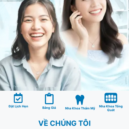
Đặt Lịch Hẹn
Nha Khoa Tổng
Bảng Giá
Nha Khoa Thẩm Mỹ
Quát
VỀ CHÚNG TÔI