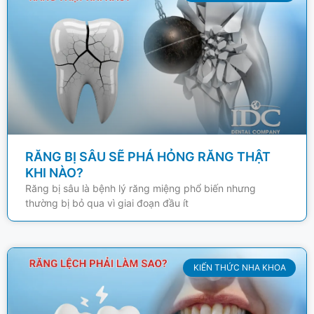
RĂNG BỊ SÂU SẼ PHÁ HỎNG RĂNG THẬT
KHI NÀO?
Răng bị sâu là bệnh lý răng miệng phổ biến nhưng
thường bị bỏ qua vì giai đoạn đầu ít
KIẾN THỨC NHA KHOA