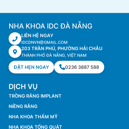
NHA KHOA IDC ĐÀ NẴNG
LIÊN HỆ NGAY
IDCDNVN@GMAIL.COM
203 TRẦN PHÚ, PHƯỜNG HẢI CHÂU
THÀNH PHỐ ĐÀ NẴNG, VIỆT NAM
ĐẶT HẸN NGAY
0236 3887 588
DỊCH VỤ
TRỒNG RĂNG IMPLANT
NIỀNG RĂNG
NHA KHOA THẨM MỸ
NHA KHOA TỔNG QUÁT