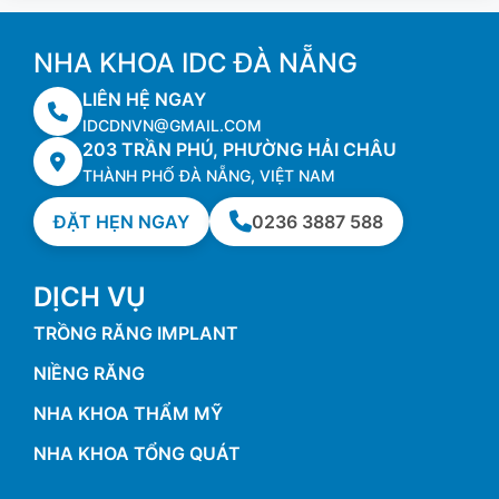
NHA KHOA IDC ĐÀ NẴNG
LIÊN HỆ NGAY
IDCDNVN@GMAIL.COM
203 TRẦN PHÚ, PHƯỜNG HẢI CHÂU
THÀNH PHỐ ĐÀ NẴNG, VIỆT NAM
ĐẶT HẸN NGAY
0236 3887 588
DỊCH VỤ
TRỒNG RĂNG IMPLANT
NIỀNG RĂNG
NHA KHOA THẨM MỸ
NHA KHOA TỔNG QUÁT