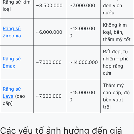
Răng sứ kim
~3.500.000
~7.000.000
đen viền
loại
nướu
Không kim
Răng sứ
~12.000.00
~6.000.000
loại, bền,
Zirconia
0
thẩm mỹ tốt
Rất đẹp, tự
Răng sứ
nhiên – phù
~7.000.000
~14.000.000
Emax
hợp răng
cửa
Thẩm mỹ
Răng sứ
~15.000.00
cao cấp, độ
Lava
(cao
~7.500.000
0
bền vượt
cấp)
trội
Các yếu tố ảnh hưởng đến giá