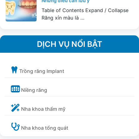
Những điều cần lưu ý
Table of Contents Expand / Collapse
Răng xỉn màu là …
DỊCH VỤ NỔI BẬT
Trồng răng Implant
Niềng răng
Nha khoa thẩm mỹ
Nha khoa tổng quát