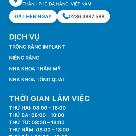
THÀNH PHỐ ĐÀ NẴNG, VIỆT NAM
ĐẶT HẸN NGAY
0236 3887 588
DỊCH VỤ
TRỒNG RĂNG IMPLANT
NIỀNG RĂNG
NHA KHOA THẨM MỸ
NHA KHOA TỔNG QUÁT
THỜI GIAN LÀM VIỆC
THỨ HAI: 08:00 – 18:00
THỨ BA: 08:00 – 18:00
THỨ TƯ: 08:00 – 18:00
THỨ NĂM: 08:00 – 18:00