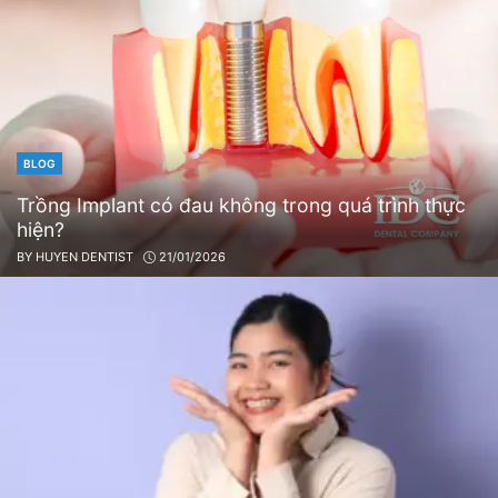
BLOG
CATEGORIES
Trồng Implant có đau không trong quá trình thực
hiện?
BY
HUYEN DENTIST
21/01/2026