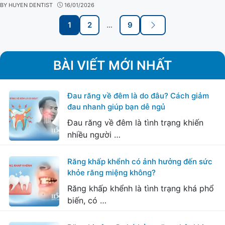
BY
HUYEN DENTIST
16/01/2026
Post
1
2
…
9
navigation
Page
Page
Page
Next
BÀI VIẾT MỚI NHẤT
Đau răng về đêm là do đâu? Cách giảm
đau nhanh giúp bạn dễ ngủ
Đau răng về đêm là tình trạng khiến
nhiều người …
Răng khấp khểnh có ảnh hưởng đến sức
khỏe răng miệng không?
Răng khấp khểnh là tình trạng khá phổ
biến, có …