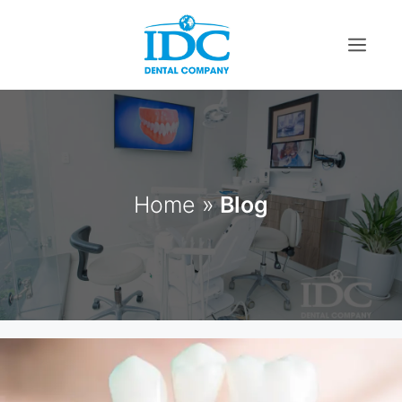
Skip
to
content
Menu
Home
»
Blog