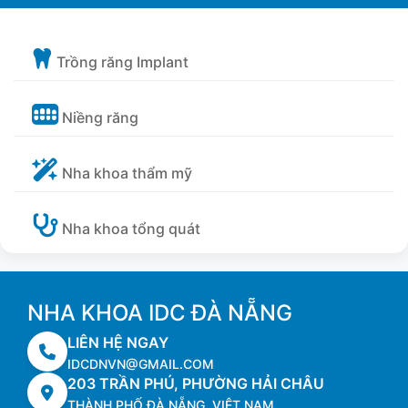
Trồng răng Implant
Niềng răng
Nha khoa thẩm mỹ
Nha khoa tổng quát
NHA KHOA IDC ĐÀ NẴNG
LIÊN HỆ NGAY
IDCDNVN@GMAIL.COM
203 TRẦN PHÚ, PHƯỜNG HẢI CHÂU
THÀNH PHỐ ĐÀ NẴNG, VIỆT NAM